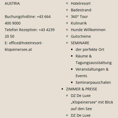
AUSTRIA
Hotelresort
Badestrand
Buchungshotline:
+43 664
360° Tour
400 9000
Kulinarik
Telefon Rezeption:
+43 4239
Hunde Willkommen
20 50
Gutscheine
E:
office@hotelresort-
SEMINARE
klopeinersee.at
der perfekte Ort
Räume &
Tagungsausstattung
Veranstaltungen &
Events
Seminarpauschalen
ZIMMER & PREISE
DZ De Luxe
„Klopeinersee“ mit Blick
auf den See
DZ De Luxe